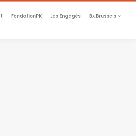
t
FondationPK
Les Engagés
Bx Brussels