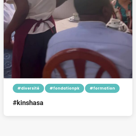
#diversité
#fondationpk
#formation
#kinshasa