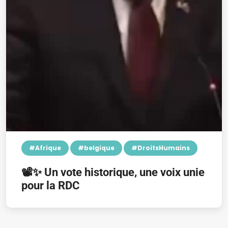
#Afrique
#belgique
#DroitsHumains
📽️✨ Un vote historique, une voix unie
pour la RDC