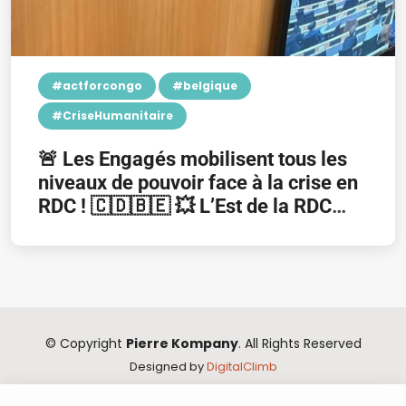
#actforcongo
#belgique
#CriseHumanitaire
🚨 Les Engagés mobilisent tous les
niveaux de pouvoir face à la crise en
RDC ! 🇨🇩🇧🇪 💥 L’Est de la RDC
subit une escalade de violence
alarmante !
© Copyright
Pierre Kompany
. All Rights Reserved
Designed by
DigitalClimb