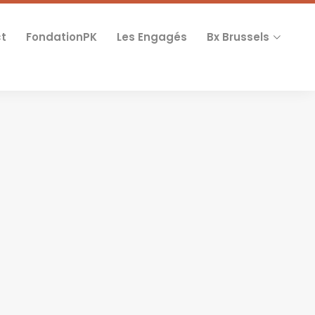
t
FondationPK
Les Engagés
Bx Brussels