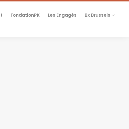
t
FondationPK
Les Engagés
Bx Brussels