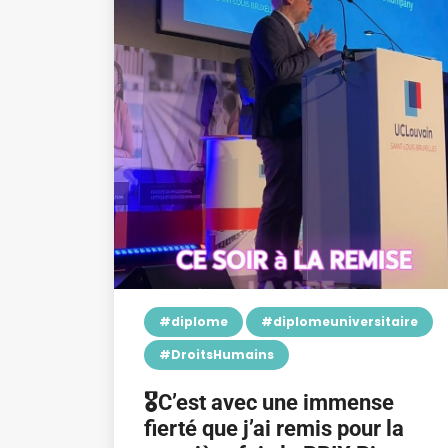
#diplome
#diplomeuniversitaire
#DroitsHumains
🎖️C’est avec une immense
fierté que j’ai remis pour la