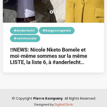
#Anderlecht
#belgocongolais
#communale
‼️NEWS: Nicole Nketo Bomele et
moi-même sommes sur la même
LISTE, la liste 6, à #anderlecht
#1070 Ce 13 octobre, faites entendre
vos voix!
© Copyright
Pierre Kompany
. All Rights Reserved
Designed by
DigitalClimb