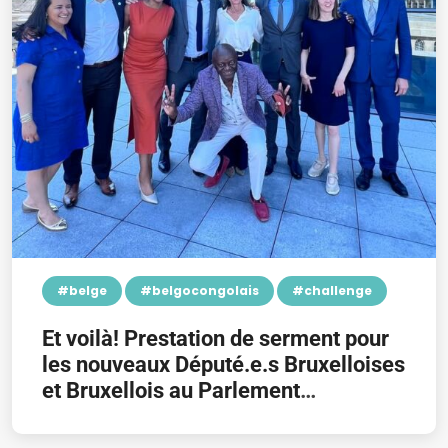
#belge
#belgocongolais
#challenge
Et voilà! Prestation de serment pour
les nouveaux Député.e.s Bruxelloises
et Bruxellois au Parlement
Bruxellois! Et pour moi, c’est un clap
de fin!