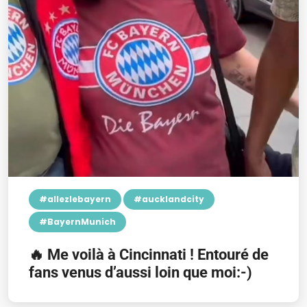
#allezlebayern
#aucklandcity
#BayernMunich
🔥 Me voilà à Cincinnati ! Entouré de
fans venus d’aussi loin que moi:-)