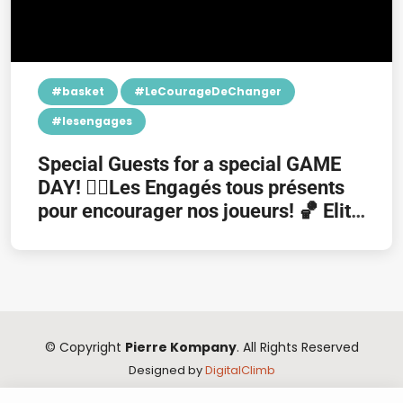
#basket
#LeCourageDeChanger
#lesengages
Special Guests for a special GAME
DAY! 👉🏿Les Engagés tous présents
pour encourager nos joueurs! 🏀 Elite
Overtime Basketball
© Copyright
Pierre Kompany
. All Rights Reserved
Designed by
DigitalClimb