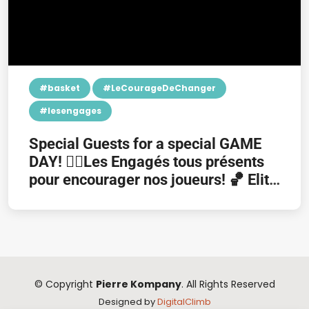
#basket
#LeCourageDeChanger
#lesengages
Special Guests for a special GAME
DAY! 👉🏿Les Engagés tous présents
pour encourager nos joueurs! 🏀 Elite
Overtime Basketball
© Copyright
Pierre Kompany
. All Rights Reserved
Designed by
DigitalClimb