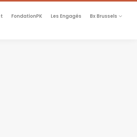
t
FondationPK
Les Engagés
Bx Brussels