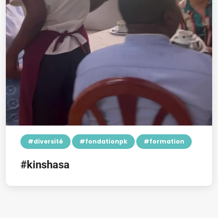
#diversité
#fondationpk
#formation
#kinshasa