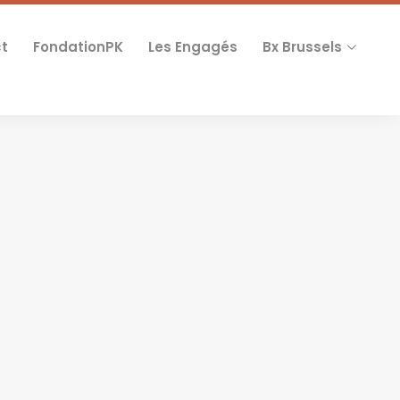
t
FondationPK
Les Engagés
Bx Brussels