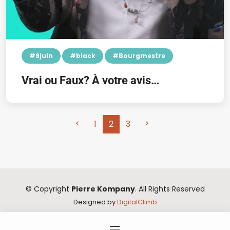
#9juin
#black
#Bourgmestre
Vrai ou Faux? À votre avis…
1
2
3
© Copyright
Pierre Kompany
. All Rights Reserved
Designed by
DigitalClimb