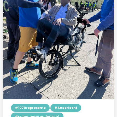
#1070represente
#Anderlecht
#cabougesuranderlecht