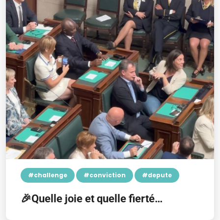
#challenge
#conviction
#depute
🎉Quelle joie et quelle fierté…