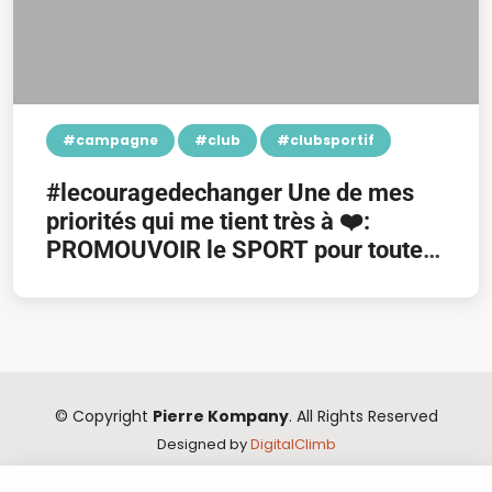
#campagne
#club
#clubsportif
#lecouragedechanger Une de mes
priorités qui me tient très à ❤️:
PROMOUVOIR le SPORT pour toutes
et tous!
© Copyright
Pierre Kompany
. All Rights Reserved
Designed by
DigitalClimb