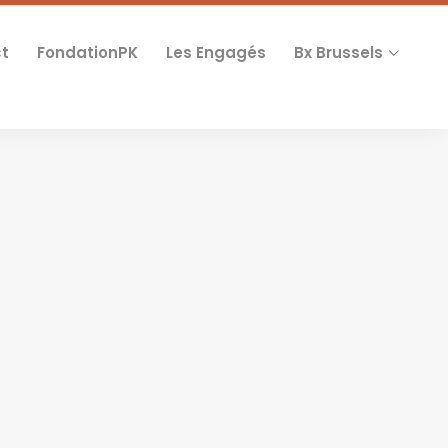
t
FondationPK
Les Engagés
Bx Brussels