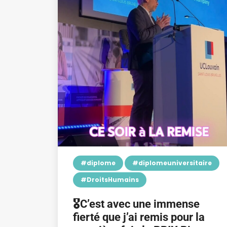
#diplome
#diplomeuniversitaire
#DroitsHumains
🎖️C’est avec une immense
fierté que j’ai remis pour la