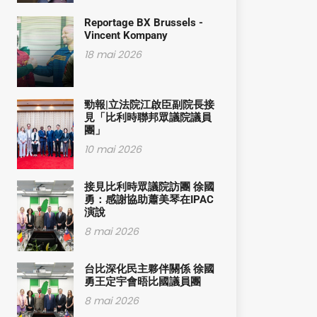
Reportage BX Brussels -
Vincent Kompany
18 mai 2026
勁報|立法院江啟臣副院長接
見「比利時聯邦眾議院議員
團」
10 mai 2026
接見比利時眾議院訪團 徐國
勇：感謝協助蕭美琴在IPAC
演說
8 mai 2026
台比深化民主夥伴關係 徐國
勇王定宇會晤比國議員團
8 mai 2026