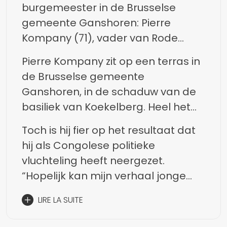
burgemeester in de Brusselse
gemeente Ganshoren: Pierre
Kompany (71), vader van Rode
Duivel
Pierre Kompany zit op een terras in
Vincent.
de Brusselse gemeente
Ganshoren, in de schaduw van de
basiliek van Koekelberg. Heel het
gesprek lang zal hij wuiven, handjes
Toch is hij fier op het resultaat dat
schudden en omhelzingen
hij als Congolese politieke
incasseren van voorbijgangers die
vluchteling heeft neergezet.
hem feliciteren met zijn klinkende
“Hopelijk kan mijn verhaal jonge
verkiezingsoverwinning. En die heeft
gasten
hij niet alleen te danken aan de
LIRE LA SUITE
inspireren om hun best te doen.
kiezers van Congolese origine. “Ik
Wat mij lukte, kan hen ook lukken. Ik