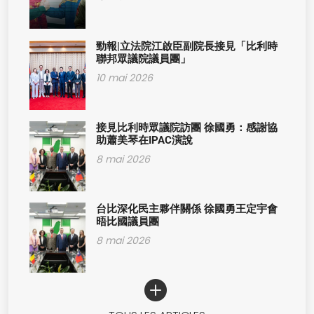
勁報|立法院江啟臣副院長接見「比利時
聯邦眾議院議員團」
10 mai 2026
接見比利時眾議院訪團 徐國勇：感謝協
助蕭美琴在IPAC演說
8 mai 2026
台比深化民主夥伴關係 徐國勇王定宇會
晤比國議員團
8 mai 2026