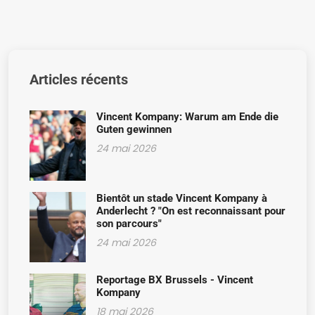
ben verkozen om wat ik doe én
ben in 1975 in België toegekomen
gedaan heb voor Ganshoren.”
als politiek vluchteling. Toen
had ik niks. En straks sta ik aan het
hoofd van een gemeente met
Articles récents
25.000 inwoners.”
Vincent Kompany: Warum am Ende die
Guten gewinnen
24 mai 2026
Bientôt un stade Vincent Kompany à
Anderlecht ? "On est reconnaissant pour
son parcours"
24 mai 2026
Reportage BX Brussels - Vincent
Kompany
18 mai 2026