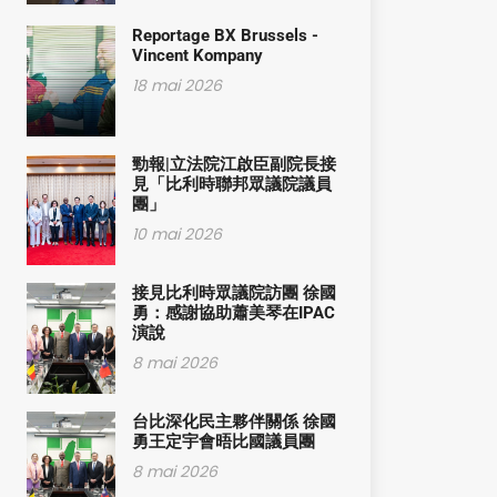
Reportage BX Brussels -
Vincent Kompany
18 mai 2026
勁報|立法院江啟臣副院長接
見「比利時聯邦眾議院議員
團」
10 mai 2026
接見比利時眾議院訪團 徐國
勇：感謝協助蕭美琴在IPAC
演說
8 mai 2026
台比深化民主夥伴關係 徐國
勇王定宇會晤比國議員團
8 mai 2026