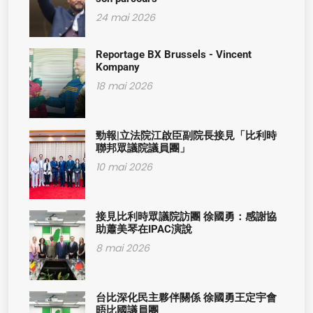
24 mai 2026
Reportage BX Brussels - Vincent
Kompany
18 mai 2026
勁報|立法院江啟臣副院長接見「比利時
聯邦眾議院議員團」
10 mai 2026
接見比利時眾議院訪團 徐國勇：感謝協
助蕭美琴在IPAC演說
8 mai 2026
台比深化民主夥伴關係 徐國勇王定宇會
晤比國議員團