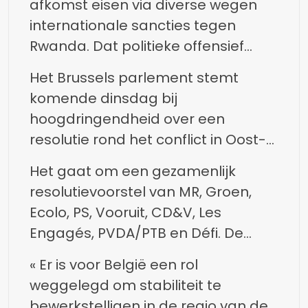
afkomst eisen via diverse wegen
internationale sancties tegen
Rwanda. Dat politieke offensief
loopt parallel met een reeks
Het Brussels parlement stemt
geplande betogingen in de
komende dinsdag bij
Brusselse straten.
hoogdringendheid over een
resolutie rond het conflict in Oost-
Congo. Daar heeft de
Het gaat om een gezamenlijk
rebellengroep M23 samen met het
resolutievoorstel van MR, Groen,
Rwandese leger de controle over
Ecolo, PS, Vooruit, CD&V, Les
de miljoenenstad Goma
Engagés, PVDA/PTB en Défi. De
overgenomen. Mogelijk rukken ze
tekst veroordeelt het militaire
nog verder op richting hoofdstad
« Er is voor België een rol
offensief en roept alle Rwandese
Kinshasa.
weggelegd om stabiliteit te
troepen op om zich terug te
bewerkstelligen in de regio van de