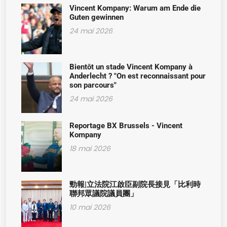
et Simon Gronowski seront
colonial. Lui-même n’a jamais renié
Vincent Kompany: Warum am Ende die
également à l’honneur lors de la
Guten gewinnen
ses origines. Il parle de sa nouvelle
cérémonie. Ils ont reçu un doctorat
24 mai 2026
patrie avec un profond respect »,
honorifique de la VUB et de l’ULB en
assure la VUB dans un
2020.
Bientôt un stade Vincent Kompany à
communiqué.
Anderlecht ? "On est reconnaissant pour
son parcours"
24 mai 2026
Reportage BX Brussels - Vincent
Kompany
18 mai 2026
勁報|立法院江啟臣副院長接見「比利時
聯邦眾議院議員團」
10 mai 2026