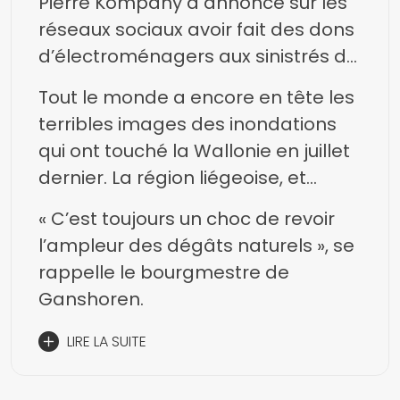
Pierre Kompany a annoncé sur les
réseaux sociaux avoir fait des dons
d’électroménagers aux sinistrés de
la ville de Verviers, avec l’aide
Tout le monde a encore en tête les
logistique de la commune.
terribles images des inondations
qui ont touché la Wallonie en juillet
dernier. La région liégeoise, et
Verviers tout particulièrement, ont
« C’est toujours un choc de revoir
été parmi les zones les plus
l’ampleur des dégâts naturels », se
touchées.
rappelle le bourgmestre de
Ganshoren.
LIRE LA SUITE