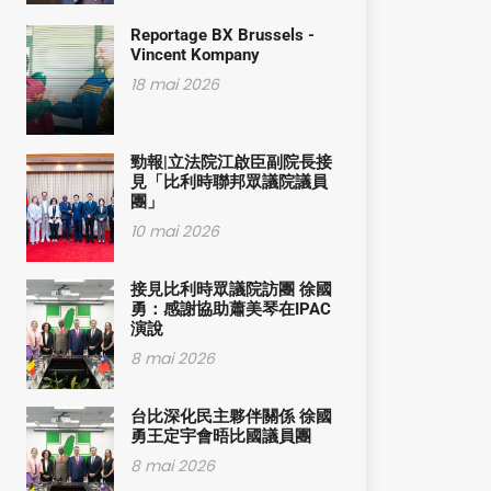
Reportage BX Brussels -
Vincent Kompany
18 mai 2026
勁報|立法院江啟臣副院長接
見「比利時聯邦眾議院議員
團」
10 mai 2026
接見比利時眾議院訪團 徐國
勇：感謝協助蕭美琴在IPAC
演說
8 mai 2026
台比深化民主夥伴關係 徐國
勇王定宇會晤比國議員團
8 mai 2026