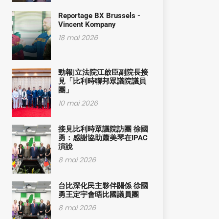
Reportage BX Brussels -
Vincent Kompany
18 mai 2026
勁報|立法院江啟臣副院長接
見「比利時聯邦眾議院議員
團」
10 mai 2026
接見比利時眾議院訪團 徐國
勇：感謝協助蕭美琴在IPAC
演說
8 mai 2026
台比深化民主夥伴關係 徐國
勇王定宇會晤比國議員團
8 mai 2026