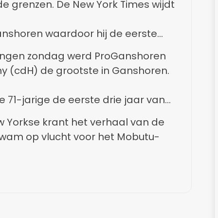
de grenzen. De New York Times wijdt
 Ganshoren waardoor hij de eerste
Congolese roots wordt.
zingen zondag werd ProGanshoren
ny (cdH) de grootste in Ganshoren.
e 71-jarige de eerste drie jaar van
terssjerp mag omgorden.
w Yorkse krant het verhaal van de
nkwam op vlucht voor het Mobutu-