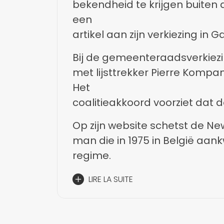
bekendheid te krijgen buiten 
een
artikel aan zijn verkiezing in
Belgische burgemeester met 
Bij de gemeenteraadsverkie
met lijsttrekker Pierre Kompa
Het
coalitieakkoord voorziet dat d
de legislatuur de burgemees
Op zijn website schetst de Ne
man die in 1975 in België aa
regime.
LIRE LA SUITE