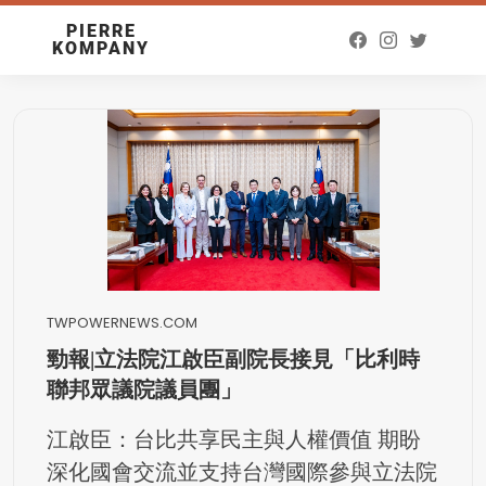
PIERRE
KOMPANY
TWPOWERNEWS.COM
勁報|立法院江啟臣副院長接見「比利時
聯邦眾議院議員團」
江啟臣：台比共享民主與人權價值 期盼
深化國會交流並支持台灣國際參與立法院