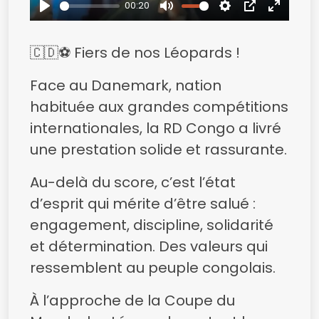
00:20
Play
Mute
Settings
PIP
Enter
fullsc
🇨🇩⚽ Fiers de nos Léopards !
Face au Danemark, nation
habituée aux grandes compétitions
internationales, la RD Congo a livré
une prestation solide et rassurante.
Au-delà du score, c’est l’état
d’esprit qui mérite d’être salué :
engagement, discipline, solidarité
et détermination. Des valeurs qui
ressemblent au peuple congolais.
À l’approche de la Coupe du