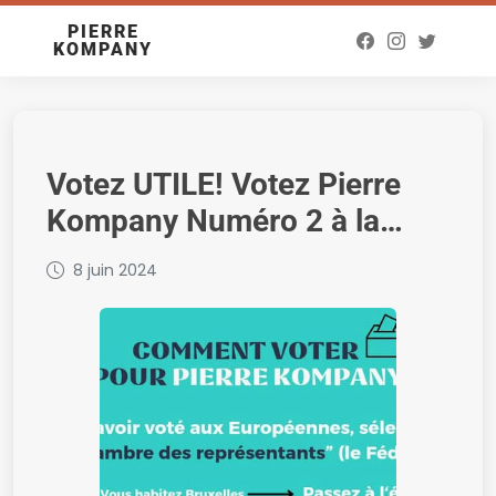
PIERRE
KOMPANY
Votez UTILE! Votez Pierre
Kompany Numéro 2 à la
Chambre des Représentants
8 juin 2024
Liste 6 Les Engagés
Bruxelles Que l’humain
l’emporte !