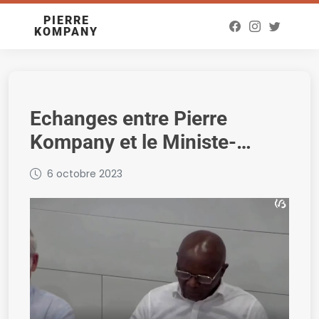
PIERRE
KOMPANY
Echanges entre Pierre
Kompany et le Ministe-
Président, Pierre-Yves
6 octobre 2023
Jeholet du Parlement de la
Fédération Wallonie-
Bruxelles, sur l’image et les
relations entre la Belgique
francophone et la
République Démocratique du