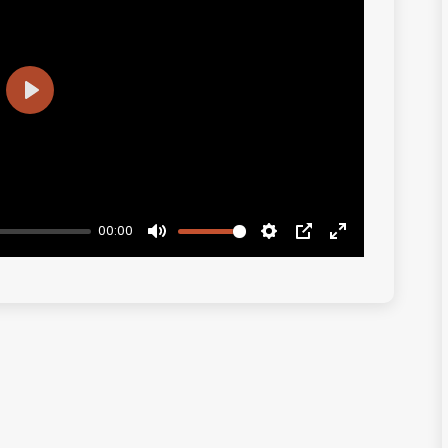
Play
00:00
Mute
Settings
PIP
Enter
fullscreen