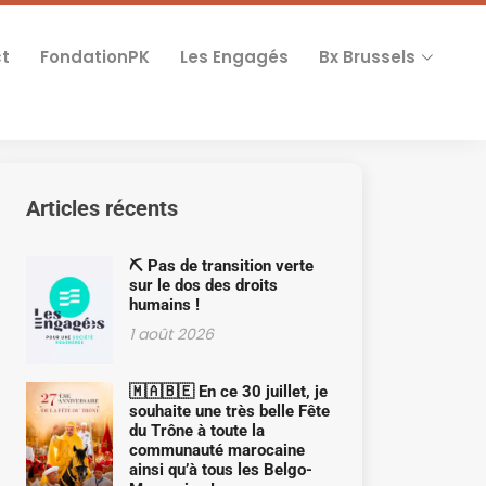
t
FondationPK
Les Engagés
Bx Brussels
Articles récents
⛏️ Pas de transition verte
sur le dos des droits
humains !
1 août 2026
🇲🇦🇧🇪 En ce 30 juillet, je
souhaite une très belle Fête
du Trône à toute la
communauté marocaine
ainsi qu’à tous les Belgo-